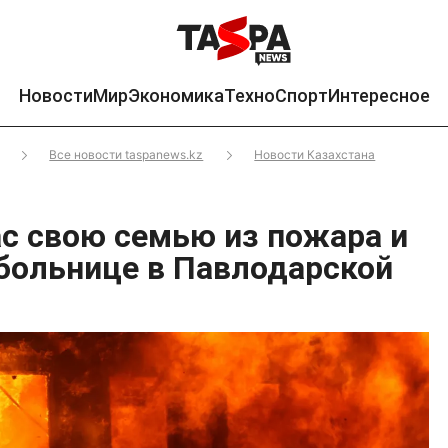
Новости
Мир
Экономика
Техно
Спорт
Интересное
Все новости taspanews.kz
Новости Казахстана
с свою семью из пожара и
 больнице в Павлодарской