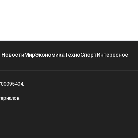
Новости
Мир
Экономика
Техно
Спорт
Интересное
Y00095404.
териалов