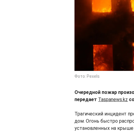
Фото: Pexels
Очередной пожар произо
передает
Taspanews.kz
со
Трагический инцидент пр
дом. Огонь быстро распр
установленных на крыше 