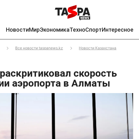
Новости
Мир
Экономика
Техно
Спорт
Интересное
Все новости taspanews.kz
Новости Казахстана
раскритиковал скорость
ии аэропорта в Алматы