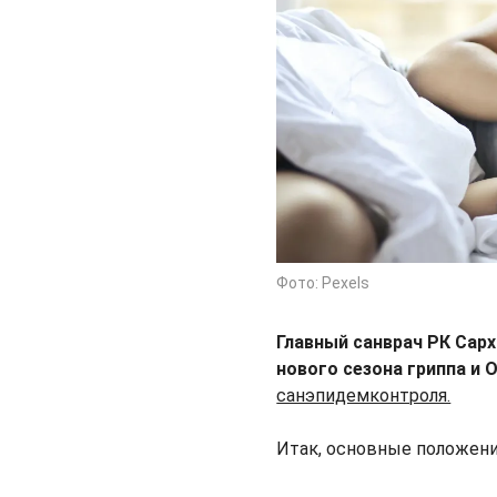
Фото: Pexels
Главный санврач РК Сар
нового сезона гриппа и 
санэпидемконтроля.
Итак, основные положени