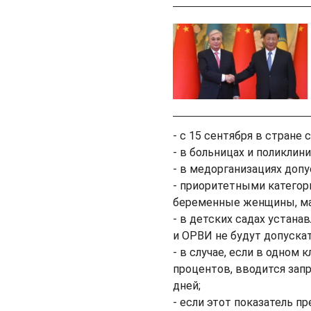
- с 15 сентября в стране
- в больницах и поликлин
- в медорганизациях допу
- приоритетными категор
беременные женщины, мал
- в детских садах устана
и ОРВИ не будут допускат
- в случае, если в одном
процентов, вводится зап
дней;
- если этот показатель п