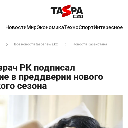
Новости
Мир
Экономика
Техно
Спорт
Интересное
Все новости taspanews.kz
Новости Казахстана
врач РК подписал
ие в преддверии нового
ого сезона