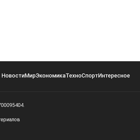
Новости
Мир
Экономика
Техно
Спорт
Интересное
Y00095404.
териалов