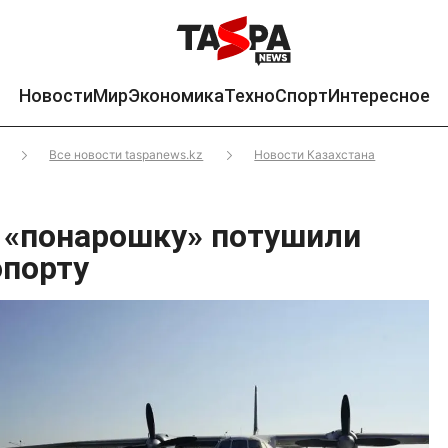
Новости
Мир
Экономика
Техно
Спорт
Интересное
Все новости taspanews.kz
Новости Казахстана
 «понарошку» потушили
опорту