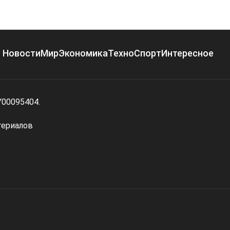
Новости
Мир
Экономика
Техно
Спорт
Интересное
Y00095404.
териалов