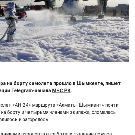
ра на борту самолета прошло в Шымкенте, пишет
ции Telegram-канала
МЧС РК
.
амолет «АН-24» маршрута «Алматы-Шымкент» почти
 на борту и четырьмя членами экипажа, сломалась
злилось и загорелось.
удниками аэропорта отработали тушение пожара