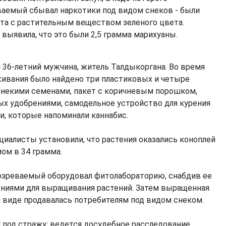
ваемый сбывал наркотики под видом снеков - были
та с растительным веществом зеленого цвета.
выявила, что это были 2,5 грамма марихуаны.
36-летний мужчина, житель Талдыкоргана. Во время
живания было найдено три пластиковых и четыре
 некими семенами, пакет с коричневым порошком,
ых удобрениями, самодельное устройство для курения
и, которые напоминали каннабис.
циалисты установили, что растения оказались коноплей
ом в 34 грамма.
озреваемый оборудовал фитолабораторию, снабдив ее
ениями для выращивания растений. Затем выращенная
виде продавалась потребителям под видом снеком.
под стражу; ведется досудебное расследование.