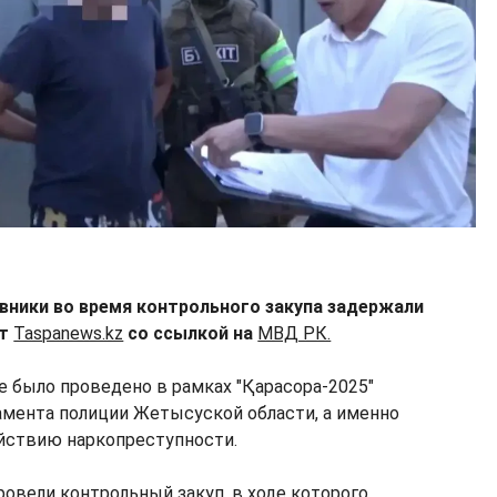
вники во время контрольного закупа задержали
ет
Taspanews.kz
со ссылкой на
МВД РК.
 было проведено в рамках "Қарасора-2025"
мента полиции Жетысуской области, а именно
йствию наркопреступности.
овели контрольный закуп, в ходе которого