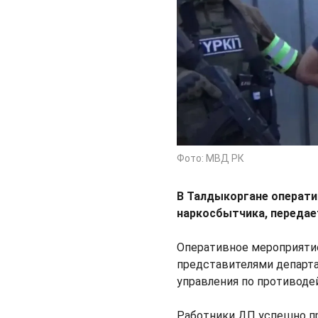
Фото: МВД РК
В Талдыкоргане операти
наркосбытчика, переда
Оперативное мероприятие
представителями департа
управления по противоде
Работники ДП успешно пр