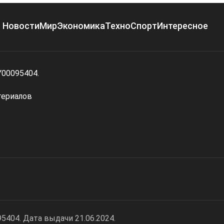
Новости
Мир
Экономика
Техно
Спорт
Интересное
Y00095404.
териалов
404. Дата выдачи 21.06.2024.