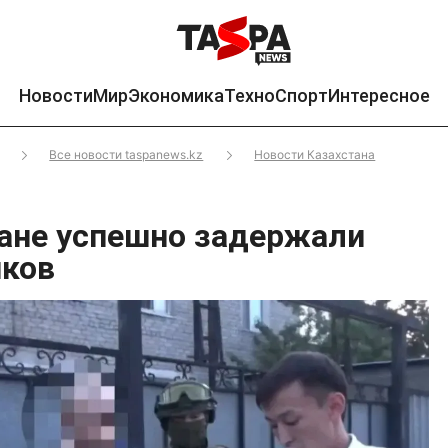
Новости
Мир
Экономика
Техно
Спорт
Интересное
Все новости taspanews.kz
Новости Казахстана
ане успешно задержали
иков