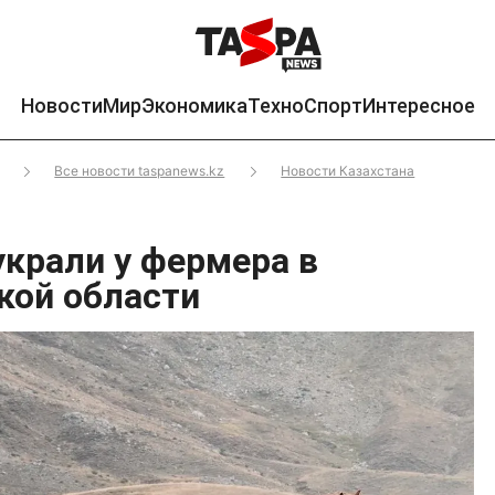
Новости
Мир
Экономика
Техно
Спорт
Интересное
Все новости taspanews.kz
Новости Казахстана
украли у фермера в
кой области