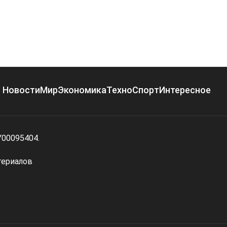
Новости
Мир
Экономика
Техно
Спорт
Интересное
Y00095404.
териалов