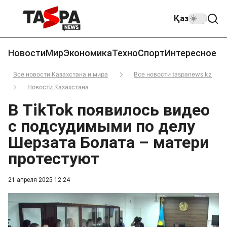
Қаз
Новости
Мир
Экономика
Техно
Спорт
Интересное
Все новости Казахстана и мира
Все новости taspanews.kz
Новости Казахстана
В TikTok появилось видео
с подсудимыми по делу
Шерзата Болата – матери
протестуют
21 апреля 2025 12:24