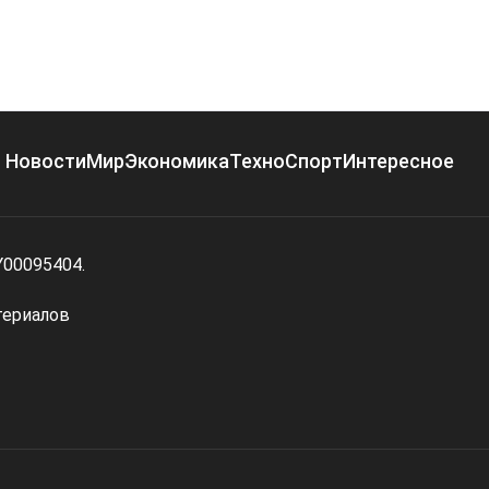
Новости
Мир
Экономика
Техно
Спорт
Интересное
Y00095404.
териалов