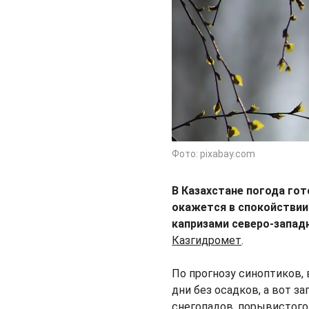
Фото: pixabay.com
В Казахстане погода го
окажется в спокойствии 
капризами северо-запад
Казгидромет
.
По прогнозу синоптиков, 
дни без осадков, а вот з
снегопадов, порывистого 