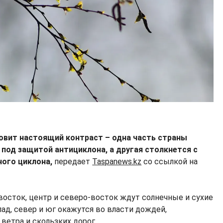
товит настоящий контраст – одна часть страны
под защитой антициклона, а другая столкнется с
ного циклона,
передает
Taspanews.kz
со ссылкой на
восток, центр и северо-восток ждут солнечные и сухие
апад, север и юг окажутся во власти дождей,
ветра и скользких дорог.