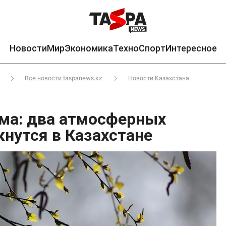
Новости
Мир
Экономика
Техно
Спорт
Интересное
Все новости taspanews.kz
Новости Казахстана
има: два атмосферных
кнутся в Казахстане