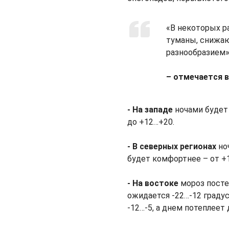
«В некоторых р
туманы, снижа
разнообразием»
– отмечается 
- На западе
ночами будет 
до +12…+20.
- В северных регионах
ноч
будет комфортнее – от +1
- На востоке
мороз посте
ожидается -22…-12 граду
-12…-5, а днем потеплеет 