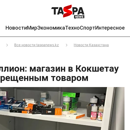
Новости
Мир
Экономика
Техно
Спорт
Интересное
Все новости taspanews.kz
Новости Казахстана
ллион: магазин в Кокшетау
прещенным товаром