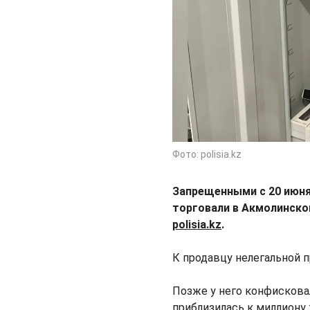
Фото: polisia.kz
Запрещенными с 20 июн
торговали в Акмолинско
polisia.kz
.
К продавцу нелегальной п
Позже у него конфискова
приблизилась к миллиону 