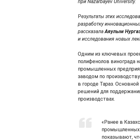
при Nazarbayev University.
Р
езультаты этих исследов
разработку инновационны
рассказала
Аяулым Нурга
и исследования новых лек
Одним из ключевых проек
полифенолов винограда н
промышленных предприят
заводом по производств
в городе Тараз. Основно
решений для поддержания
производствах.
«Ранее в Казах
промышленных 
показывают, чт