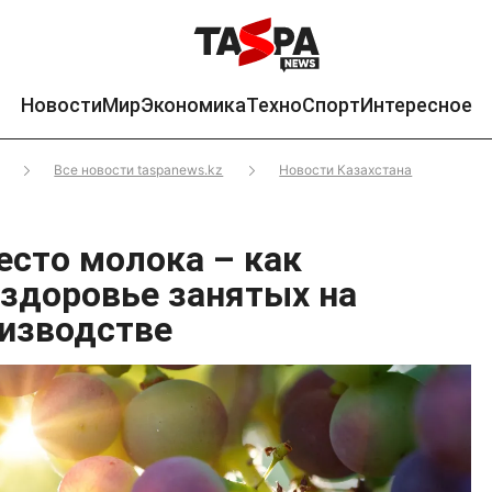
Новости
Мир
Экономика
Техно
Спорт
Интересное
Все новости taspanews.kz
Новости Казахстана
есто молока – как
здоровье занятых на
изводстве