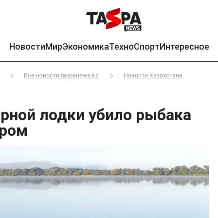
Новости
Мир
Экономика
Техно
Спорт
Интересное
Все новости taspanews.kz
Новости Казахстана
рной лодки убило рыбака
аром