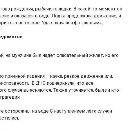
года рождения, рыбачил с лодки. В какой-то момент он
есие и оказался в воде. Лодка продолжала движение, и
рил его по голове. Удар оказался фатальным»,
ведомстве.
й, на мужчине был надет спасательный жилет, но его
ло причиной падения – качка, резкое движение или,
исправность. В ДЧС подчеркнули, что все
го случая выясняются. Также уточняется, был ли кто-
трагедии.
те осторожны на воде С наступлением лета случаи
астились.