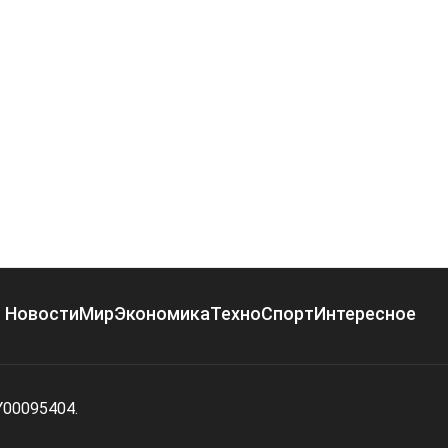
Новости
Мир
Экономика
Техно
Спорт
Интересное
Y00095404.