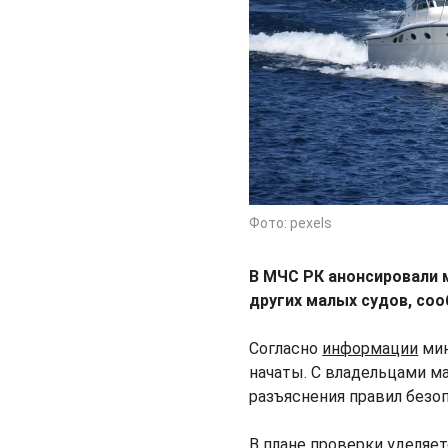
Фото: pexels
В МЧС РК анонсировали 
других малых судов, с
Согласно
информации
мин
начаты. С владельцами м
разъяснения правил безо
В плане проверки уделяе