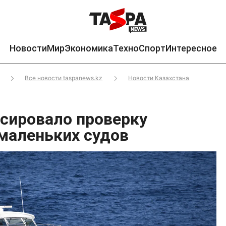
Новости
Мир
Экономика
Техно
Спорт
Интересное
Все новости taspanews.kz
Новости Казахстана
сировало проверку
маленьких судов