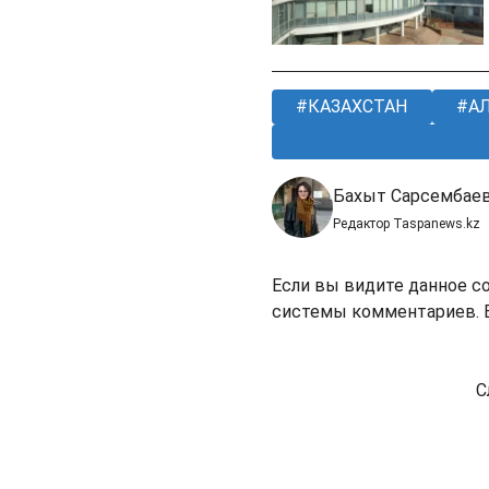
КАЗАХСТАН
А
Бахыт Сарсембае
Редактор Taspanews.kz
Если вы видите данное с
системы комментариев. В
С