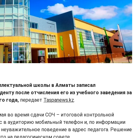
ллектуальной школы в Алматы записал
енту после отчисления его из учебного заведения за
го года,
передает
Taspanews.kz
.
ая во время сдачи СОЧ – итоговой контрольной
с в аудиторию мобильный телефон и, по информации
 неуважительное поведение в адрес педагога. Решение
то на педагогическом совете.