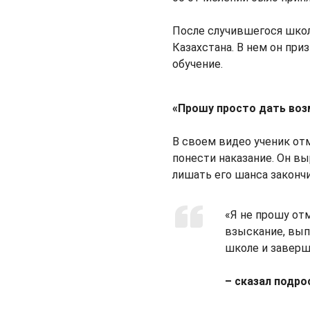
После случившегося шко
Казахстана. В нем он пр
обучение.
«Прошу просто дать воз
В своем видео ученик отм
понести наказание. Он вы
лишать его шанса законч
«Я не прошу от
взыскание, вып
школе и заверш
– сказал подро