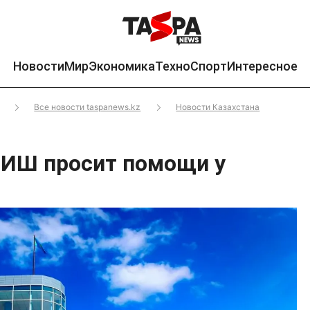
Новости
Мир
Экономика
Техно
Спорт
Интересное
Все новости taspanews.kz
Новости Казахстана
НИШ просит помощи у