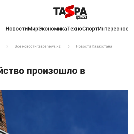
Новости
Мир
Экономика
Техно
Спорт
Интересное
Все новости taspanews.kz
Новости Казахстана
йство произошло в