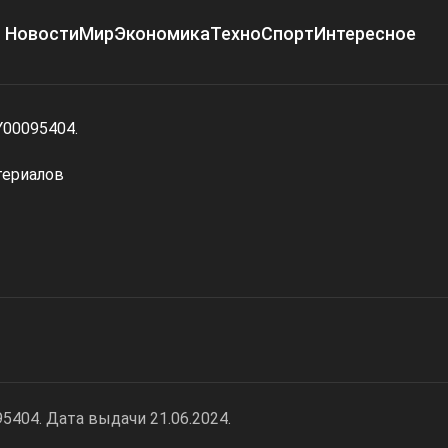
Новости
Мир
Экономика
Техно
Спорт
Интересное
Y00095404.
териалов
404. Дата выдачи 21.06.2024.