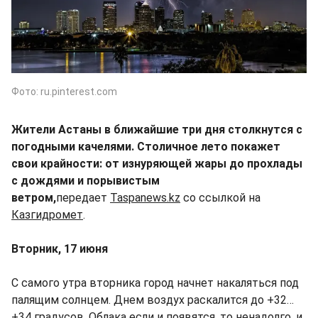
Фото: ru.pinterest.com
Жители Астаны в ближайшие три дня столкнутся с
погодными качелями. Столичное лето покажет
свои крайности: от изнуряющей жары до прохлады
с дождями и порывистым
ветром,
передает
Taspanews.kz
со ссылкой на
Казгидромет
.
Вторник, 17 июня
С самого утра вторника город начнет накаляться под
палящим солнцем. Днем воздух раскалится до +32…
+34 градусов. Облака если и появятся, то ненадолго, и