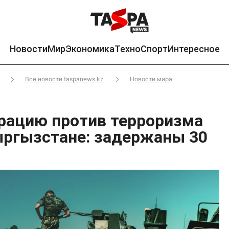
Новости
Мир
Экономика
Техно
Спорт
Интересное
Все новости taspanews.kz
Новости мира
рацию против терроризма
ыргызстане: задержаны 30