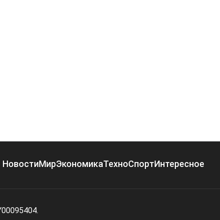
Новости
Мир
Экономика
Техно
Спорт
Интересное
Y00095404.