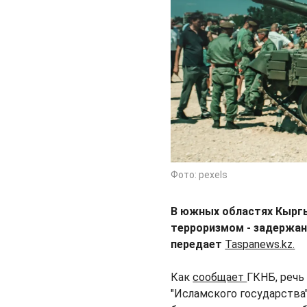
Фото: pexels
В южных областях Кыргы
терроризмом - задержан
передает
Taspanews.kz.
Как
сообщает
ГКНБ, речь
"Исламского государства"