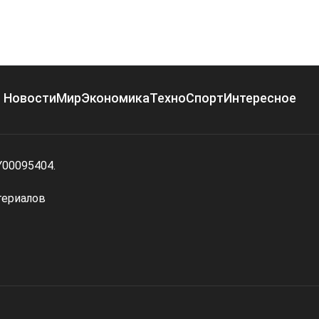
Новости
Мир
Экономика
Техно
Спорт
Интересное
Y00095404.
териалов