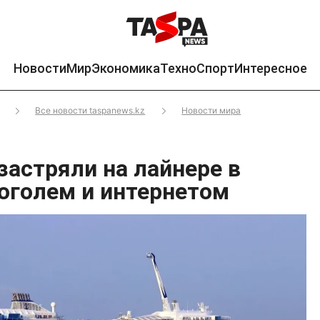
Новости
Мир
Экономика
Техно
Спорт
Интересное
Все новости taspanews.kz
Новости мира
застряли на лайнере в
коголем и интернетом