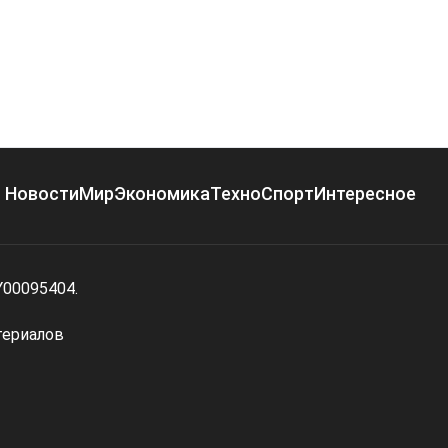
Новости
Мир
Экономика
Техно
Спорт
Интересное
Y00095404.
териалов