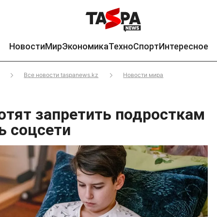
Новости
Мир
Экономика
Техно
Спорт
Интересное
Все новости taspanews.kz
Новости мира
хотят запретить подросткам
ь соцсети