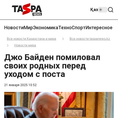
Қаз
Новости
Мир
Экономика
Техно
Спорт
Интересное
Все новости Казахстана и мира
Все новости taspanews.kz
Новости мира
Джо Байден помиловал
своих родных перед
уходом с поста
21 января 2025 10:52