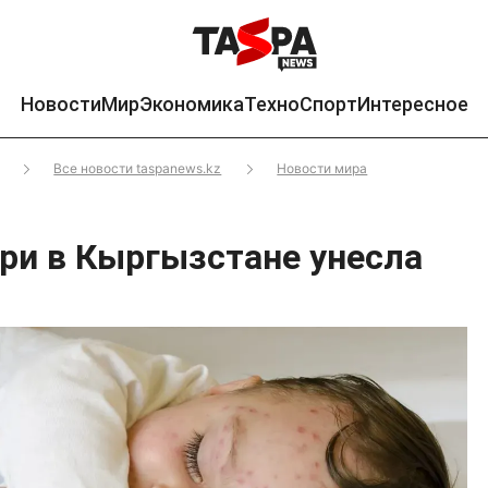
Новости
Мир
Экономика
Техно
Спорт
Интересное
Все новости taspanews.kz
Новости мира
ри в Кыргызстане унесла