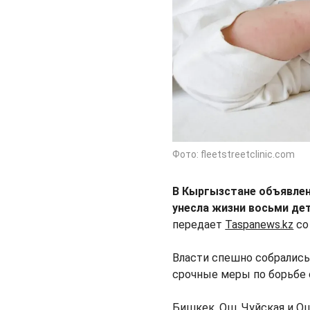
Фото: fleetstreetclinic.com
В Кыргызстане объявлена
унесла жизни восьми дет
передает
Taspanews.kz
со
Власти спешно собрались
срочные меры по борьбе 
Бишкек, Ош, Чуйская и О