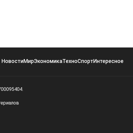
Новости
Мир
Экономика
Техно
Спорт
Интересное
Y00095404.
териалов