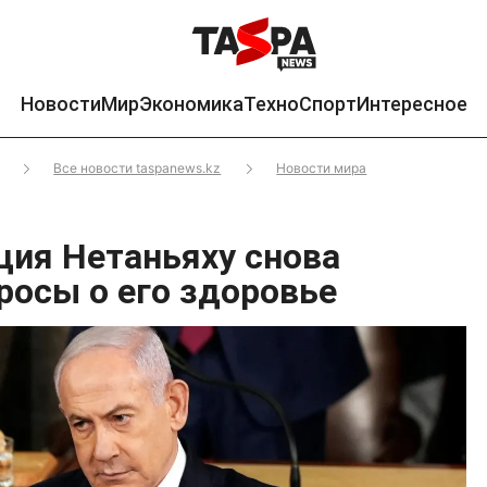
Новости
Мир
Экономика
Техно
Спорт
Интересное
Все новости taspanews.kz
Новости мира
ция Нетаньяху снова
росы о его здоровье