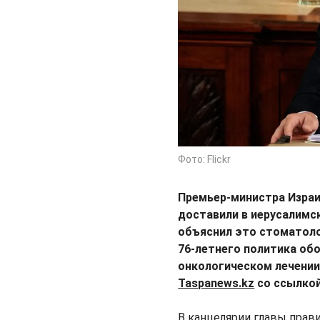
Фото: Flickr
Премьер-министра Израи
доставили в иерусалимс
объяснил это стоматоло
76-летнего политика об
онкологическом лечении
Taspanews.kz
со ссылко
В канцелярии главы прав