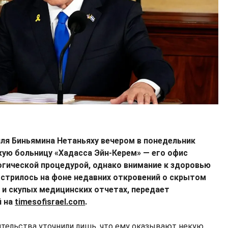
ля Биньямина Нетаньяху вечером в понедельник
кую больницу «Хадасса Эйн-Керем» — его офис
гической процедурой, однако внимание к здоровью
острилось на фоне недавних откровений о скрытом
 и скупых медицинских отчетах, передает
й на
timesofisrael.com
.
ительства уточнили лишь, что ему оказывают некую