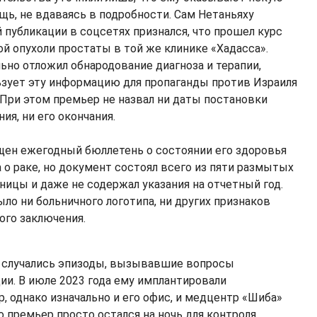
ь, не вдаваясь в подробности. Сам Нетаньяху
 публикации в соцсетях признался, что прошел курс
й опухоли простаты в той же клинике «Хадасса».
льно отложил обнародование диагноза и терапии,
льзует эту информацию для пропаганды против Израиля
 При этом премьер не назвал ни даты постановки
ния, ни его окончания.
ен ежегодный бюллетень о состоянии его здоровья
 о раке, но документ состоял всего из пяти размытых
ницы и даже не содержал указания на отчетный год.
было ни больничного логотипа, ни других признаков
ого заключения.
е случались эпизоды, вызывавшие вопросы
ии. В июле 2023 года ему имплантировали
, однако изначально и его офис, и медцентр «Шиба»
то премьер просто остался на ночь для контроля