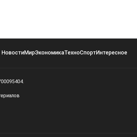
Новости
Мир
Экономика
Техно
Спорт
Интересное
Y00095404.
териалов