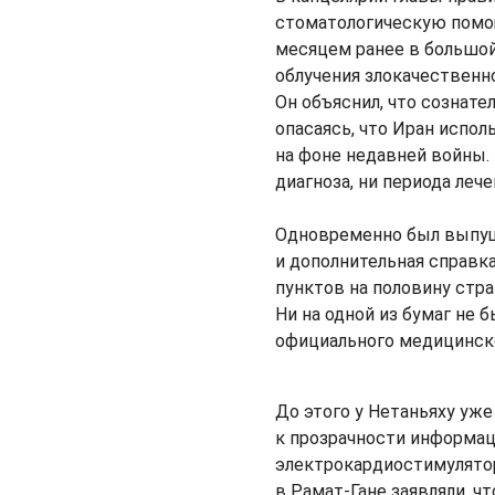
стоматологическую помощ
месяцем ранее в большой
облучения злокачественно
Он объяснил, что сознате
опасаясь, что Иран испо
на фоне недавней войны.
диагноза, ни периода лече
Одновременно был выпущ
и дополнительная справка
пунктов на половину стра
Ни на одной из бумаг не 
официального медицинск
До этого у Нетаньяху уж
к прозрачности информац
электрокардиостимулятор
в Рамат-Гане заявляли, ч