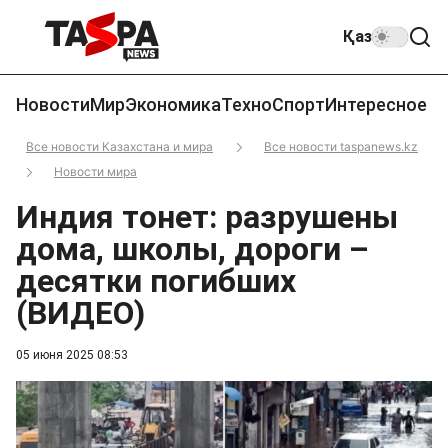
Қаз
Новости
Мир
Экономика
Техно
Спорт
Интересное
Все новости Казахстана и мира
Все новости taspanews.kz
Новости мира
Индия тонет: разрушены
дома, школы, дороги –
десятки погибших
(ВИДЕО)
05 июня 2025 08:53