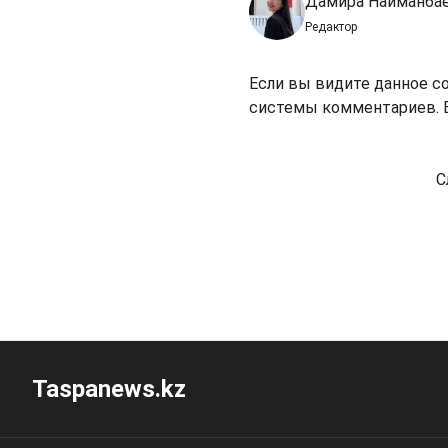
Дамира Найманба
Редактор
Если вы видите данное с
системы комментариев. В
С
Taspanews.kz