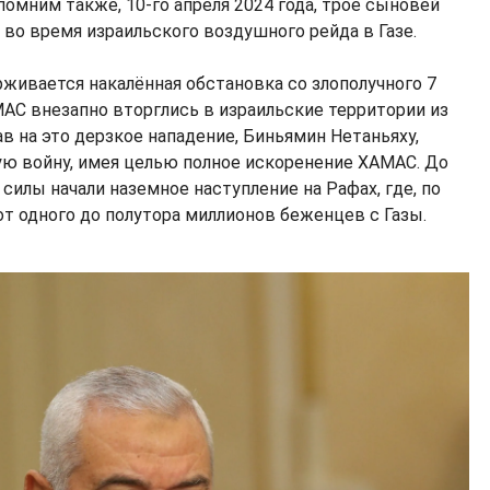
помним также, 10-го апреля 2024 года, трое сыновей
 во время израильского воздушного рейда в Газе.
живается накалённая обстановка со злополучного 7
МАС внезапно вторглись в израильские территории из
ав на это дерзкое нападение, Биньямин Нетаньяху,
ю войну, имея целью полное искоренение ХАМАС. До
 силы начали наземное наступление на Рафах, где, по
от одного до полутора миллионов беженцев с Газы.