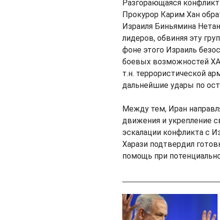
Разгорающаяся конфликтн
Прокурор Карим Хан обра
Израиля Биньямина Нетань
лидеров, обвиняя эту гру
фоне этого Израиль без
боевых возможностей ХАМ
т.н. террористической а
дальнейшие удары по ос
Между тем, Иран направл
движения и укрепление св
эскалации конфликта с И
Харази подтвердил готов
помощь при потенциальн