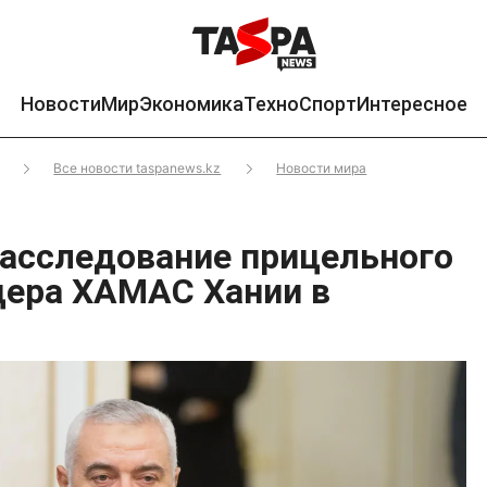
Новости
Мир
Экономика
Техно
Спорт
Интересное
Все новости taspanews.kz
Новости мира
расследование прицельного
дера ХАМАС Хании в