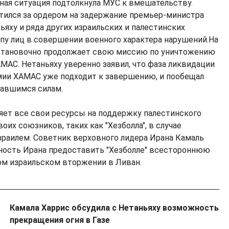
ая ситуация подтолкнула МУС к вмешательству.
тился за ордером на задержание премьер-министра
яху и ряда других израильских и палестинских
ппу лиц в совершении военного характера нарушений.На
остановочно продолжает свою миссию по уничтожению
АС. Нетаньяху уверенно заявил, что фаза ликвидации
рмии ХАМАС уже подходит к завершению, и пообещал
тавшимся силам.
яет все свои ресурсы на поддержку палестинского
оих союзников, таких как "Хезболла", в случае
зраилем. Советник верховного лидера Ирана Камаль
ность Ирана предоставить "Хезболле" всестороннюю
ом израильском вторжении в Ливан.
Камала Харрис обсудила с Нетаньяху возможность
прекращения огня в Газе