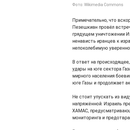
Фото: Wikimedia Commons
Примечательно, что вско
Пезешкиан провёл встреч
грядущем уничтожении И
ненависть иранцев к изр
непоколебимую увереннос
В ответ на происходящее,
удары на юге сектора Га
мирного населения боеви
юге Газы и продолжает а
Не стоит упускать из вид
напряжённой. Израиль пр
ХАМАС, предусматривающ
мониторинга и предотвр