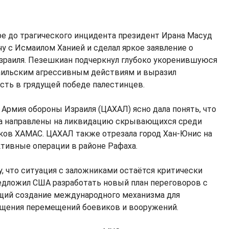
ре до трагического инцидента президент Ирана Масуд
у с Исмаилом Ханией и сделал яркое заявление о
зраиля. Пезешкиан подчеркнул глубоко укоренившуюся
аильским агрессивным действиям и выразил
ть в грядущей победе палестинцев.
 Армия обороны Израиля (ЦАХАЛ) ясно дала понять, что
за направлены на ликвидацию скрывающихся среди
ков ХАМАС. ЦАХАЛ также отрезала город Хан-Юнис на
ктивные операции в районе Рафаха.
у, что ситуация с заложниками остаётся критически
едложил США разработать новый план переговоров с
ий создание международного механизма для
ащения перемещений боевиков и вооружений.