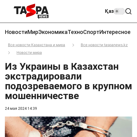
Қаз
Новости
Мир
Экономика
Техно
Спорт
Интересное
Все новости Казахстана и мира
Все новости taspanews.kz
Новости мира
Из Украины в Казахстан
экстрадировали
подозреваемого в крупном
мошенничестве
24 мая 2024 14:39