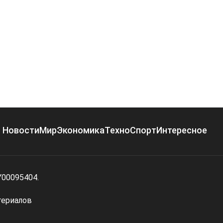
Новости
Мир
Экономика
Техно
Спорт
Интересное
Y00095404.
териалов