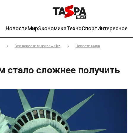
Новости
Мир
Экономика
Техно
Спорт
Интересное
Все новости taspanews.kz
Новости мира
м стало сложнее получить