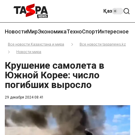
Қаз
Новости
Мир
Экономика
Техно
Спорт
Интересное
Все новости Казахстана и мира
Все новости taspanews.kz
Новости мира
Крушение самолета в
Южной Корее: число
погибших выросло
29 декабря 2024 08:41