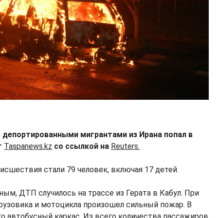
с депортированными мигрантами из Ирана попал в
т
Taspanews.kz
со ссылкой на
Reuters.
сшествия стали 79 человек, включая 17 детей.
ым, ДТП случилось на трассе из Герата в Кабул. При
грузовика и мотоцикла произошел сильный пожар. В
ко автобусный каркас. Из всего количества пассажиров