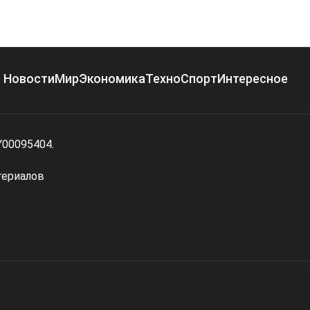
Новости
Мир
Экономика
Техно
Спорт
Интересное
Y00095404.
териалов