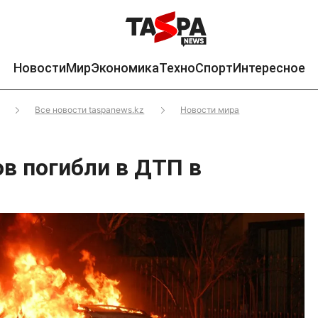
Новости
Мир
Экономика
Техно
Спорт
Интересное
Все новости taspanews.kz
Новости мира
ов погибли в ДТП в
е