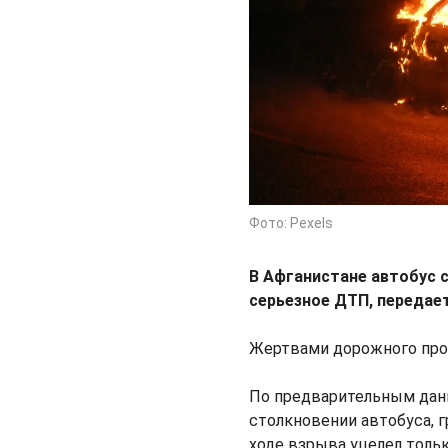
Фото: Pexels
В Афганистане автобус 
серьезное ДТП, передае
Жертвами дорожного прои
По предварительным данн
столкновении автобуса, 
ходе взрыва уцелел толь