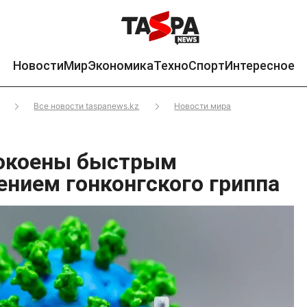
Новости
Мир
Экономика
Техно
Спорт
Интересное
Все новости taspanews.kz
Новости мира
покоены быстрым
ением гонконгского гриппа