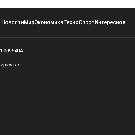
Новости
Мир
Экономика
Техно
Спорт
Интересное
Y00095404.
териалов