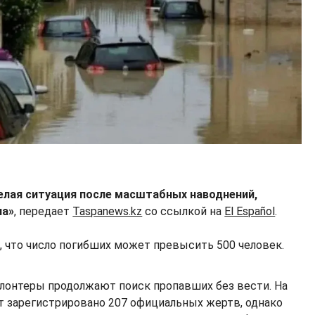
елая ситуация после масштабных наводнений,
на»
, передает
Taspanews.kz
со ссылкой на
El Español
.
 что число погибших может превысить 500 человек.
олонтеры продолжают поиск пропавших без вести. На
 зарегистрировано 207 официальных жертв, однако