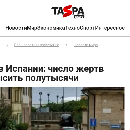
Новости
Мир
Экономика
Техно
Спорт
Интересное
Все новости taspanews.kz
Новости мира
в Испании: число жертв
ысить полутысячи