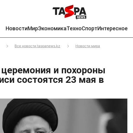
Новости
Мир
Экономика
Техно
Спорт
Интересное
Все новости taspanews.kz
Новости мира
церемония и похороны
иси состоятся 23 мая в