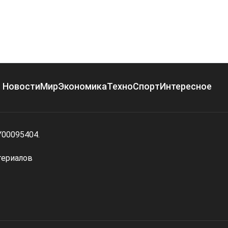
Новости
Мир
Экономика
Техно
Спорт
Интересное
Y00095404.
териалов