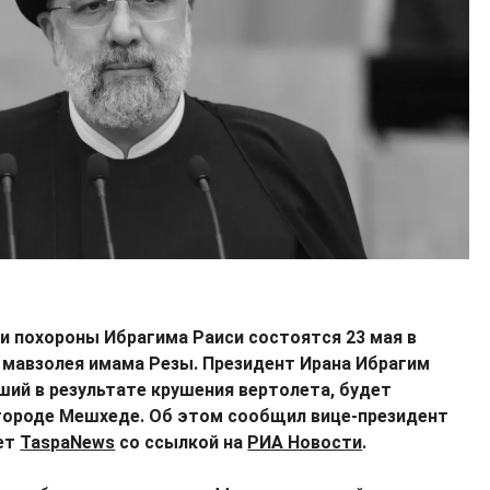
и похороны Ибрагима Раиси состоятся 23 мая в
 мавзолея имама Резы. Президент Ирана Ибрагим
ший в результате крушения вертолета, будет
городе Мешхеде. Об этом сообщил вице-президент
ает
TaspaNews
со ссылкой на
РИА Новости
.