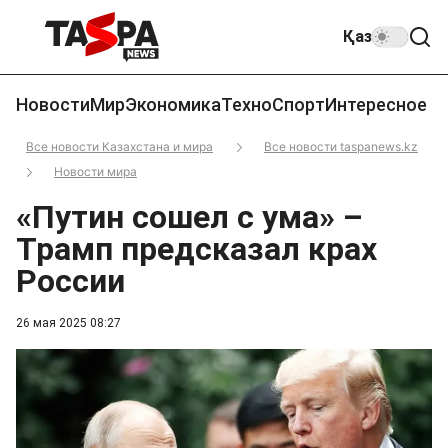
Қаз
Новости
Мир
Экономика
Техно
Спорт
Интересное
Все новости Казахстана и мира
Все новости taspanews.kz
Новости мира
«Путин сошел с ума» –
Трамп предсказал крах
России
26 мая 2025 08:27