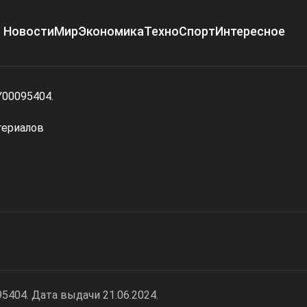
Новости
Мир
Экономика
Техно
Спорт
Интересное
Y00095404.
териалов
404. Дата выдачи 21.06.2024.