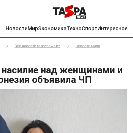
Новости
Мир
Экономика
Техно
Спорт
Интересное
Все новости taspanews.kz
Новости мира
 насилие над женщинами и
онезия объявила ЧП