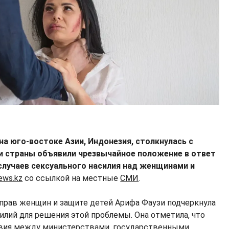
а юго-востоке Азии, Индонезия, столкнулась с
и страны объявили чрезвычайное положение в ответ
случаев сексуального насилия над женщинами и
ews.kz
со ссылкой на местные
СМИ
.
рав женщин и защите детей Арифа Фаузи подчеркнула
лий для решения этой проблемы. Она отметила, что
твия между министерствами, государственными