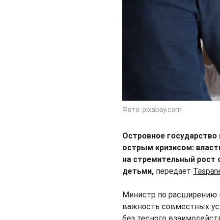
Фото: pixabay.com
Островное государство н
острым кризисом: власт
на стремительный рост 
детьми,
передает
Taspan
Министр по расширению п
важность совместных уси
без тесного взаимодейс