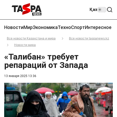
Қаз
Новости
Мир
Экономика
Техно
Спорт
Интересное
Все новости Казахстана и мира
Все новости taspanews.kz
Новости мира
«Талибан» требует
репараций от Запада
13 января 2025 13:36