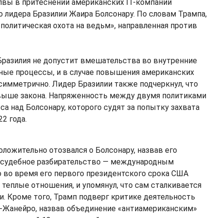
лвы в притеснении американских IT-компаний
 лидера Бразилии Жаира Болсонару. По словам Трампа,
«политическая охота на ведьм», направленная против
 Бразилия не допустит вмешательства во внутренние
ебные процессы, и в случае повышения американских
симметрично. Лидер Бразилии также подчеркнул, что
 выше закона. Напряженность между двумя политиками
са над Болсонару, которого судят за попытку захвата
2 года.
оложительно отозвался о Болсонару, назвав его
 судебное разбирательство — международным
о во время его первого президентского срока США
 теплые отношения, и упомянул, что сам сталкивается
. Кроме того, Трамп подверг критике деятельность
-Жанейро, назвав объединение «антиамериканским»