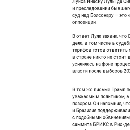
Луиса Инасиу Лулы да Си
и преследовании бывшего
суд над Болсонару — это 
оппозиции.
В ответ Лула заявил, что
дела, в том числе в суд
тарифов готов ответить 
в стране никто не стоит
усилилась на фоне процес
власти после выборов 202
В том же письме Трамп п
уважаемым политиком, а
позором. Он напомнил, чт
и Бразилия поддерживали
с подобными обвинениями
саммита БРИКС в Рио-де