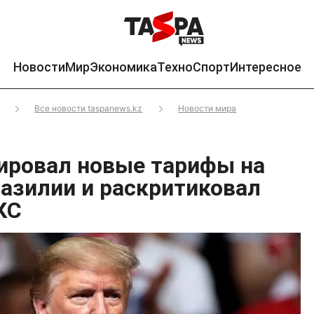
Новости
Мир
Экономика
Техно
Спорт
Интересное
Все новости taspanews.kz
Новости мира
ировал новые тарифы на
разилии и раскритиковал
КС