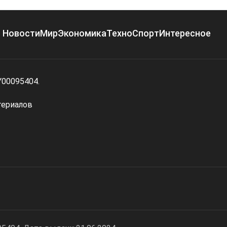
Новости
Мир
Экономика
Техно
Спорт
Интересное
Y00095404.
териалов