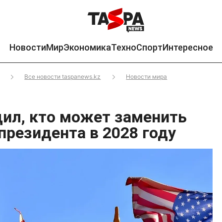
Новости
Мир
Экономика
Техно
Спорт
Интересное
Все новости taspanews.kz
Новости мира
ил, кто может заменить
 президента в 2028 году