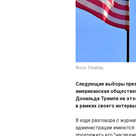
Фото: Pixabay
Следующие выборы прези
американская обществен
Дональда Трампа на это
в рамках своего интерв
В ходе разговора с журна
администрации имеются н
продолжить его "наследие"