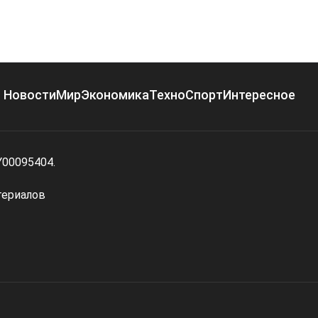
Новости
Мир
Экономика
Техно
Спорт
Интересное
Y00095404.
териалов