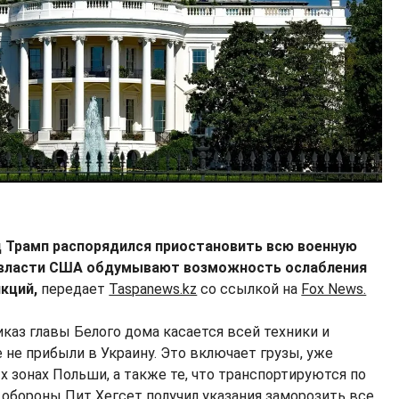
 Трамп распорядился приостановить всю военную
 власти США обдумывают возможность ослабления
нкций,
передает
Taspanews.kz
со ссылкой на
Fox News.
каз главы Белого дома касается всей техники и
 не прибыли в Украину. Это включает грузы, уже
 зонах Польши, а также те, что транспортируются по
 обороны Пит Хегсет получил указания заморозить все