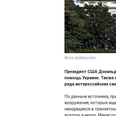
Фото: pixabay.com
Президент США Дональд
помощь Украине. Также
ряда антироссийских са
По данным источника, при
вооружения, которые еще
находящиеся в транзитных
воздуху и морю. Mинистр