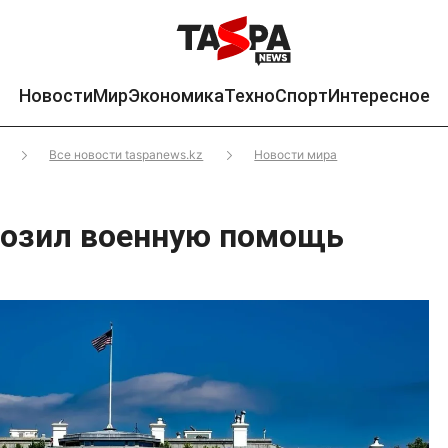
Новости
Мир
Экономика
Техно
Спорт
Интересное
Все новости taspanews.kz
Новости мира
розил военную помощь