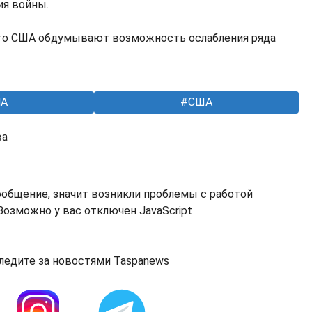
ия войны.
что США обдумывают возможность ослабления ряда
А
США
ва
ообщение, значит возникли проблемы с работой
озможно у вас отключен JavaScript
ледите за новостями Taspanews