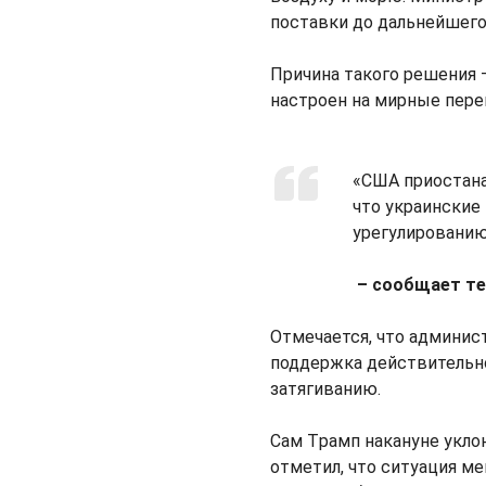
поставки до дальнейшего
Причина такого решения 
настроен на мирные пере
«CША приостана
что украинские
урегулированию
– coобщает те
Oтмечается, что админис
поддержка действительно
затягиванию.
Cам Tрамп накануне укло
отметил, что ситуация ме