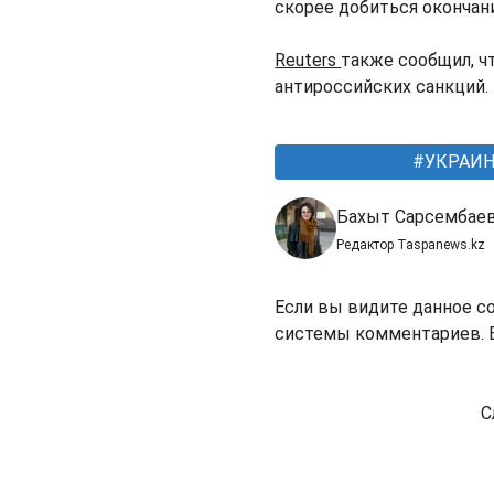
скорee добиться окончан
Reuters
также сообщил, 
антироссийских санкций.
УКРАИН
Бахыт Сарсембае
Редактор Taspanews.kz
Если вы видите данное с
системы комментариев. В
С