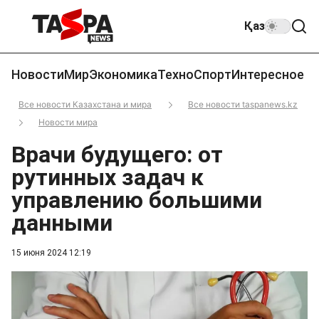
Қаз
Новости
Мир
Экономика
Техно
Спорт
Интересное
Все новости Казахстана и мира
Все новости taspanews.kz
Новости мира
Врачи будущего: от
рутинных задач к
управлению большими
данными
15 июня 2024 12:19