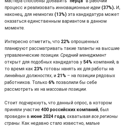
мастера способны добавить
"перца"
в рабочий
процесс и реализовать
инновационные идеи
(37%).
И,
наконец, для немногих
(13%)
эта кандидатура может
оказаться единственным вариантом в данном
моменте.
Интересно отметить, что
22%
опрошенных
планируют рассматривать такие
таланты
на высшие
управленческие позиции.
Средний менеджмент
открыт для подобных кандидатов у
54%
компаний, в
то время как
23%
готовы нанять их для работы на
линейных должностях
, и
21%
– на позиции рядовых
работников. Только
6%
позволили бы себе
рассмотреть их на
массовые позиции.
Стоит подчеркнуть, что данный опрос, в котором
приняли участие
400 российских компаний
, был
проведен в
июне 2024 года
, охватывая
все регионы
страны
. Как недавно стало известно, малые