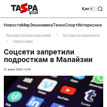
Қаз
Новости
Мир
Экономика
Техно
Спорт
Интересное
Все новости Казахстана и мира
Все новости taspanews.kz
Новости мира
Соцсети запретили
подросткам в Малайзии
01 июня 2026 14:43