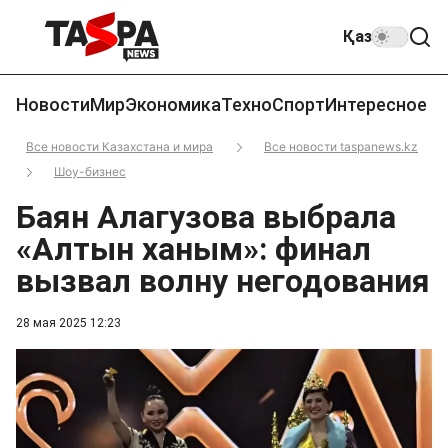
Қаз
Новости
Мир
Экономика
Техно
Спорт
Интересное
Все новости Казахстана и мира
Все новости taspanews.kz
Шоу-бизнес
Баян Алагузова выбрала
«Алтын ханым»: финал
вызвал волну негодования
28 мая 2025 12:23