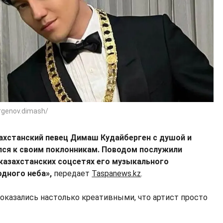
rgenov.dimash/
ахстанский певец Димаш Кудайберген с душой и
ся к своим поклонникам. Поводом послужили
казахстанских соцсетях его музыкального
одного неба»,
передает
Taspanews.kz
.
казались настолько креативными, что артист просто