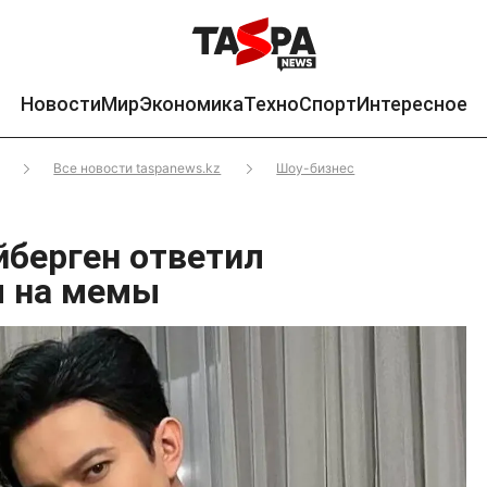
Новости
Мир
Экономика
Техно
Спорт
Интересное
Все новости taspanews.kz
Шоу-бизнес
берген ответил
м на мемы