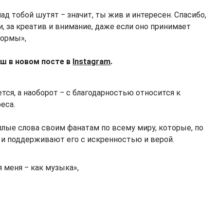
над тобой шутят ‒ значит, ты жив и интересен. Спасибо,
, за креатив и внимание, даже если оно принимает
формы»,
аш в новом посте в
Instagram
.
ется, а наоборот ‒ с благодарностью относится к
еса.
плые слова своим фанатам по всему миру, которые, по
м и поддерживают его с искренностью и верой.
я меня ‒ как музыка»,