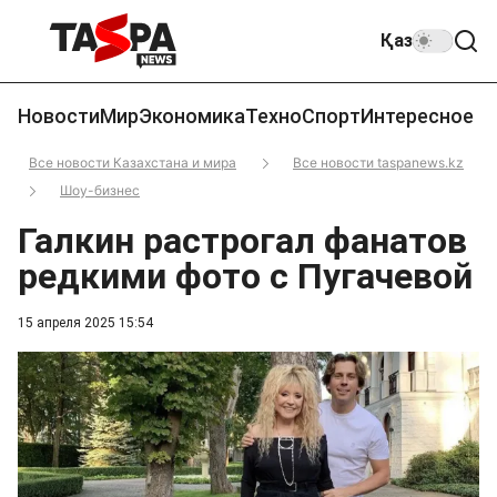
Қаз
Новости
Мир
Экономика
Техно
Спорт
Интересное
Все новости Казахстана и мира
Все новости taspanews.kz
Шоу-бизнес
Галкин растрогал фанатов
редкими фото с Пугачевой
15 апреля 2025 15:54