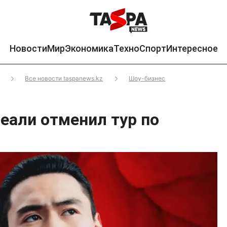
Новости
Мир
Экономика
Техно
Спорт
Интересное
Все новости taspanews.kz
Шоу-бизнес
еали отменил тур по