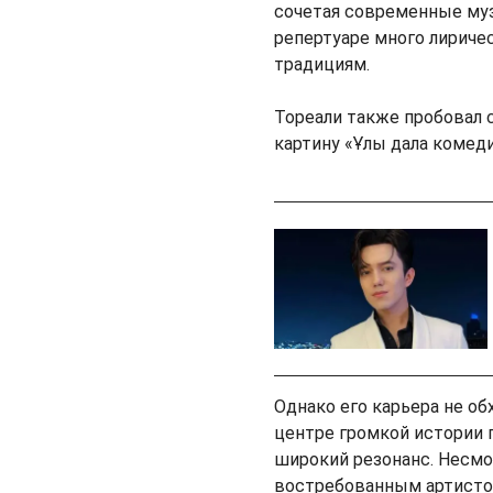
сочетая современные му
репертуаре много лириче
традициям.
Тореали также пробовал 
картину «Ұлы дала комед
Однако его карьера не обх
центре громкой истории 
широкий резонанс. Несмо
востребованным артистом