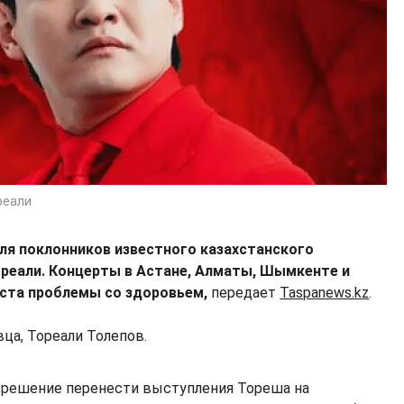
реали
я поклонников известного казахстанского
ореали. Концерты в Астане, Алматы, Шымкенте и
иста проблемы со здоровьем,
передает
Taspanews.kz
.
вца, Тореали Толепов.
 решение перенести выступления Тореша на