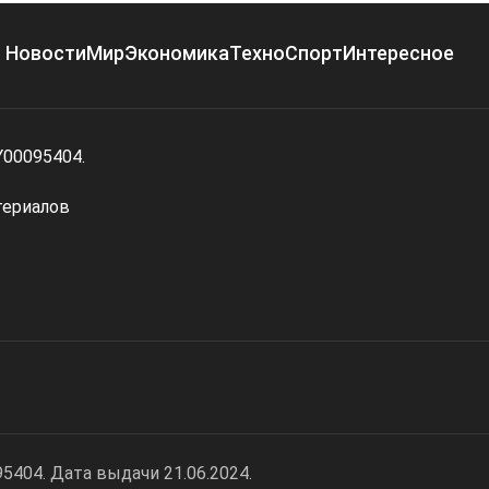
Новости
Мир
Экономика
Техно
Спорт
Интересное
Y00095404.
териалов
404. Дата выдачи 21.06.2024.