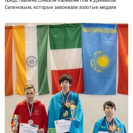
представлена Елназом Калиахметом и Даниялом
Сапеновым, которые завоевали золотые медали.