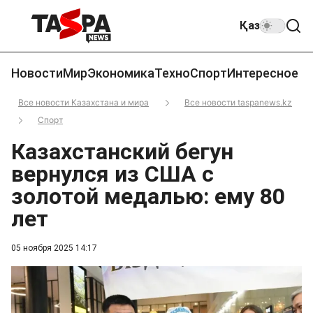
Қаз
Новости
Мир
Экономика
Техно
Спорт
Интересное
Все новости Казахстана и мира
Все новости taspanews.kz
Спорт
Казахстанский бегун
вернулся из США с
золотой медалью: ему 80
лет
05 ноября 2025 14:17