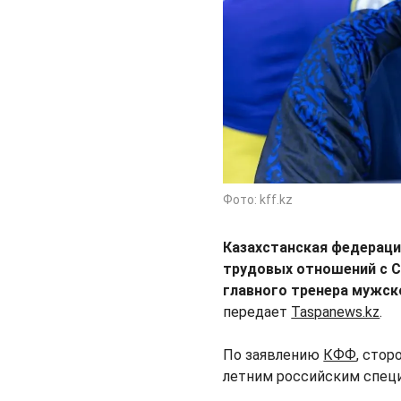
Фото: kff.kz
Казахстанская федераци
трудовых отношений с С
главного тренера мужск
передает
Taspanews.kz
.
По заявлению
КФФ
, сто
летним российским специ