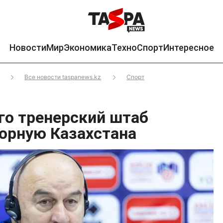
Новости
Мир
Экономика
Техно
Спорт
Интересное
Все новости taspanews.kz
Спорт
его тренерский штаб
орную Казахстана