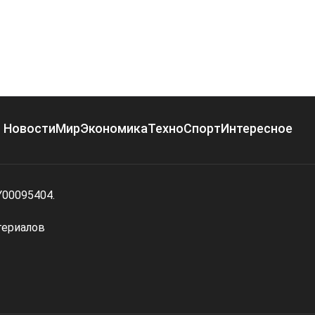
Новости
Мир
Экономика
Техно
Спорт
Интересное
Y00095404.
териалов