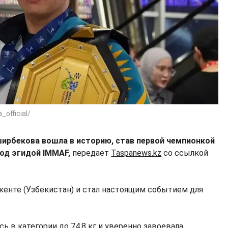
official/
ирбекова вошла в историю, став первой чемпионкой
под эгидой IMMAF,
передает
Taspanews.kz
со ссылкой
енте (Узбекистан) и стал настоящим событием для
 в категории до 74,8 кг и уверенно завоевала