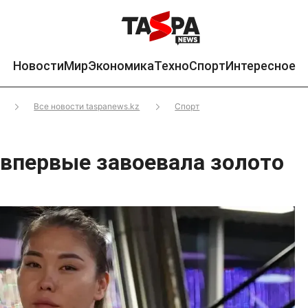
Новости
Мир
Экономика
Техно
Спорт
Интересное
Все новости taspanews.kz
Спорт
 впервые завоевала золото