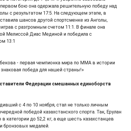
 первом бою она одержала решительную победу над
олы с результатом 17:5. На следующем этапе, в
оставила шансов другой спортсменке из Анголы,
рав с разгромным счетом 11:1. В финале она
ой Мелиссой Диас Мединой и победила с
ом 13:1
екова - первая чемпионка мира по MMA в истории
о знаковая победа для нашей страны!»
редставители Федерации смешанных единоборств
дивший с 4 по 10 ноября, стал не только личным
чередной победой казахстанского спорта. Так, Ерулан
 в категории до 52,2 кг, а еще шесть казахстанцев
и бронзовых медалей.