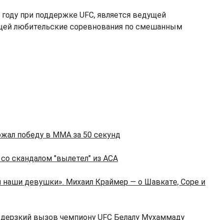
 году при поддержке UFC, является ведущей
ющей любительские соревнования по смешанным
ржал победу в ММА за 50 секунд
со скандалом "вылетел" из ACA
я наши девушки». Михаил Краймер — о Шавкате, Соре и
 дерзкий вызов чемпиону UFC Белалу Мухаммаду