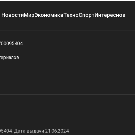
Новости
Мир
Экономика
Техно
Спорт
Интересное
Y00095404.
териалов
404. Дата выдачи 21.06.2024.