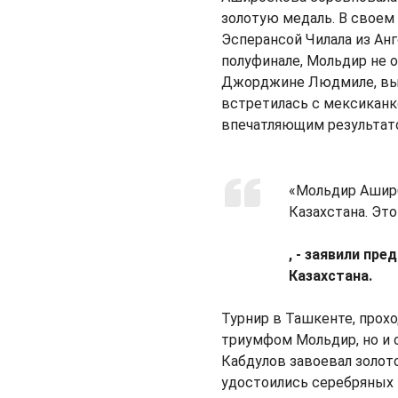
золотую медаль. В своем
Эсперансой Чилала из Анг
полуфинале, Мольдир не 
Джорджине Людмиле, выиг
встретилась с мексиканк
впечатляющим результат
«Мольдир Аширб
Казахстана. Эт
, - заявили п
Казахстана.
Турнир в Ташкенте, прохо
триумфом Мольдир, но и о
Кабдулов завоевал золото
удостоились серебряных 