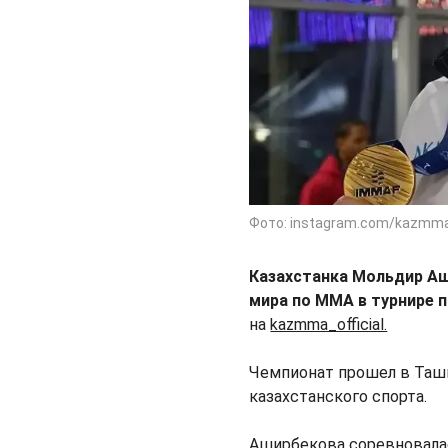
Фото: instagram.com/kazmma_
Казахстанка Мольдир Аш
мира по MMA в турнире 
на
kazmma_official.
Чемпионат прошел в Ташк
казахстанского спорта.
Аширбекова соревновалась