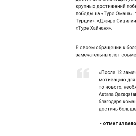
крупных достижений побе
победы на «Туре Омана», 
Турции», «Джиро Сицилии
«Туре Хайнаня».
В своем обращении к бол
замечательных лет совме
«После 12 заме
мотивацию для 
то нового, нео
Astana Qazaqsta
благодаря коман
достичь больше
- отметил вел