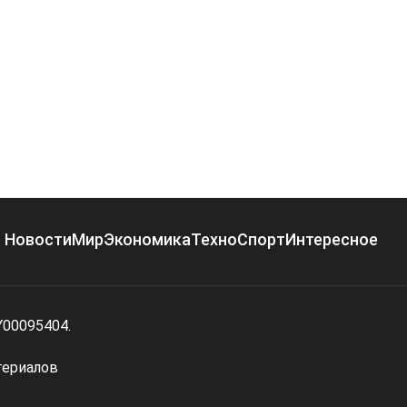
Новости
Мир
Экономика
Техно
Спорт
Интересное
Y00095404.
териалов