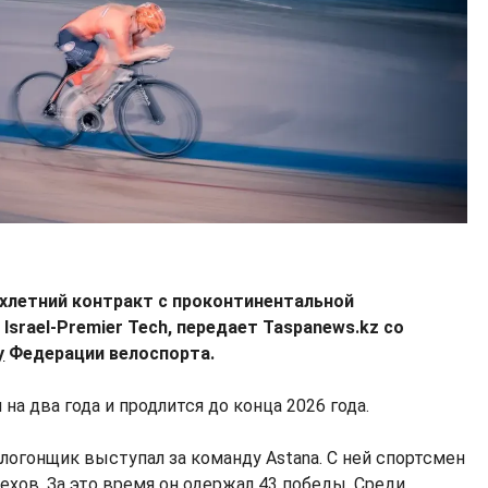
хлетний контракт с проконтинентальной
srael-Premier Tech, передает Taspanews.kz со
у
Федерации велоспорта.
на два года и продлится до конца 2026 года.
логонщик выступал за команду Astana. С ней спортсмен
хов. За это время он одержал 43 победы. Среди