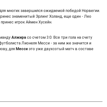
для многих завершился ожидаемой победой Норвегии.
принес знаменитый Эрлинг Холанд, еще один - Лео
 принес игрок Аймен Хусейн.
оманду
Алжира
со счетом 3:0. Все три гола на счету
футболиста Лионеля Месси - за ним же значится и
лову, для
Месси
это уже двухсотый матч в составе