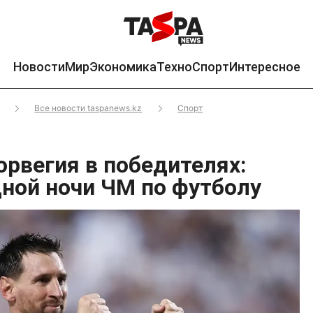
Новости
Мир
Экономика
Техно
Спорт
Интересное
Все новости taspanews.kz
Спорт
орвегия в победителях:
дной ночи ЧМ по футболу