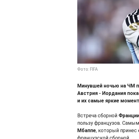
Фото: FIFA
Минувшей ночью на ЧМ п
Австрия - Иордания пока
и их самые яркие момен
Встреча сборной
Франци
пользу французов. Самы
Мбаппе
, который принес
французской сборной.