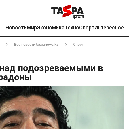
Новости
Мир
Экономика
Техно
Спорт
Интересное
Все новости taspanews.kz
Спорт
 над подозреваемыми в
арадоны