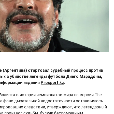
е (Аргентина) стартовал судебный процесс против
мых в убийстве легенды футбола Диего Марадоны,
информации издания
Prosport.kz
.
болиста в истории чемпионатов мира по версии The
 на фоне дыхательной недостаточности остановилось
иировавшие следствии, утверждают, что легендарный
на произвол судьбы, будучи беспомощным.