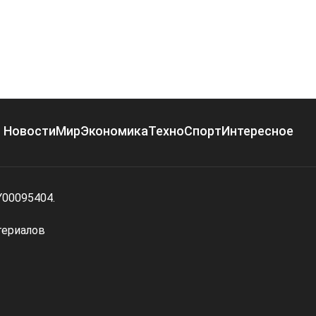
Новости
Мир
Экономика
Техно
Спорт
Интересное
Y00095404.
териалов