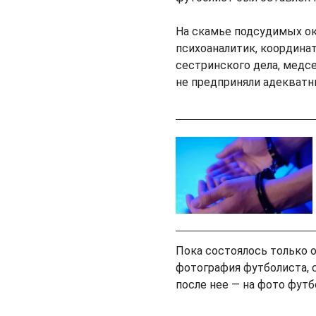
На скамье подсудимых ок
психоаналитик, координа
сестринского дела, медсе
не предприняли адекватн
Пока состоялось только 
фотография футболиста, 
после нее — на фото фут